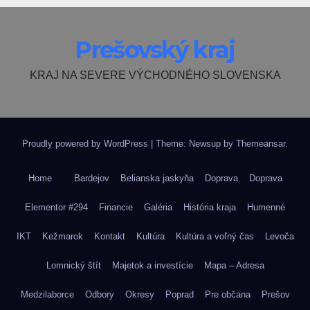
Prešovský kraj
KRAJ NA SEVERE VÝCHODNÉHO SLOVENSKA
Proudly powered by WordPress
|
Theme: Newsup by
Themeansar
.
Home
Bardejov
Belianska jaskyňa
Doprava
Doprava
Elementor #294
Financie
Galéria
História kraja
Humenné
IKT
Kežmarok
Kontakt
Kultúra
Kultúra a voľný čas
Levoča
Lomnický štít
Majetok a investície
Mapa – Adresa
Medzilaborce
Odbory
Okresy
Poprad
Pre občana
Prešov