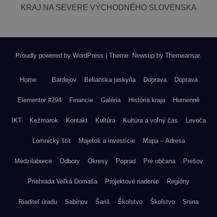
KRAJ NA SEVERE VÝCHODNÉHO SLOVENSKA
Proudly powered by WordPress
|
Theme: Newsup by
Themeansar
.
Home
Bardejov
Belianska jaskyňa
Doprava
Doprava
Elementor #294
Financie
Galéria
História kraja
Humenné
IKT
Kežmarok
Kontakt
Kultúra
Kultúra a voľný čas
Levoča
Lomnický štít
Majetok a investície
Mapa – Adresa
Medzilaborce
Odbory
Okresy
Poprad
Pre občana
Prešov
Priehrada Veľká Domaša
Projektové riadenie
Regióny
Riaditeľ úradu
Sabinov
Šariš
Školstvo
Školstvo
Snina