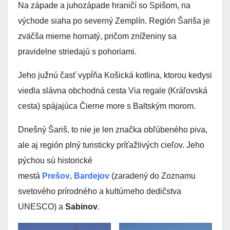
Na západe a juhozápade hraničí so Spišom, na
východe siaha po severný Zemplín. Región Šariša je
zväčša mierne hornatý, pričom zníženiny sa
pravidelne striedajú s pohoriami.
Jeho južnú časť vypĺňa Košická kotlina, ktorou kedysi
viedla slávna obchodná cesta Via regale (Kráľovská
cesta) spájajúca Čierne more s Baltským morom.
Dnešný Šariš, to nie je len značka obľúbeného piva,
ale aj región plný turisticky príťažlivých cieľov. Jeho
pýchou sú historické
mestá
Prešov
,
Bardejov
(zaradený do Zoznamu
svetového prírodného a kultúrneho dedičstva
UNESCO) a
Sabinov
.