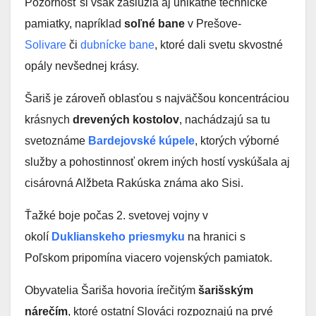
Pozornosť si však zaslúžia aj unikátne technické
pamiatky, napríklad
soľné bane
v Prešove-
Solivare
či
dubnícke bane
, ktoré dali svetu skvostné
opály nevšednej krásy.
Šariš je zároveň oblasťou s najväčšou koncentráciou
krásnych
drevených kostolov
, nachádzajú sa tu
svetoznáme
Bardejovské kúpele
, ktorých výborné
služby a pohostinnosť okrem iných hostí vyskúšala aj
cisárovná Alžbeta Rakúska známa ako Sisi.
Ťažké boje počas 2. svetovej vojny v
okolí
Duklianskeho priesmyku
na hranici s
Poľskom pripomína viacero vojenských pamiatok.
Obyvatelia Šariša hovoria írečitým
šarišským
nárečím
, ktoré ostatní Slováci rozpoznajú na prvé