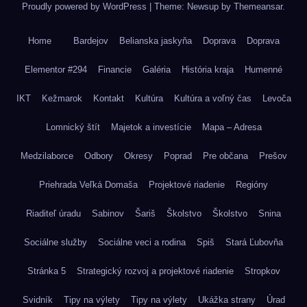
Proudly powered by WordPress
|
Theme: Newsup by
Themeansar
.
Home
Bardejov
Belianska jaskyňa
Doprava
Doprava
Elementor #294
Financie
Galéria
História kraja
Humenné
IKT
Kežmarok
Kontakt
Kultúra
Kultúra a voľný čas
Levoča
Lomnický štít
Majetok a investície
Mapa – Adresa
Medzilaborce
Odbory
Okresy
Poprad
Pre občana
Prešov
Priehrada Veľká Domaša
Projektové riadenie
Regióny
Riaditeľ úradu
Sabinov
Šariš
Školstvo
Školstvo
Snina
Sociálne služby
Sociálne veci a rodina
Spiš
Stará Ľubovňa
Stránka 5
Strategický rozvoj a projektové riadenie
Stropkov
Svidník
Tipy na výlety
Tipy na výlety
Ukážka strany
Úrad