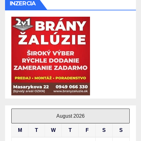
INZERCIA
August 2026
M
T
W
T
F
S
S