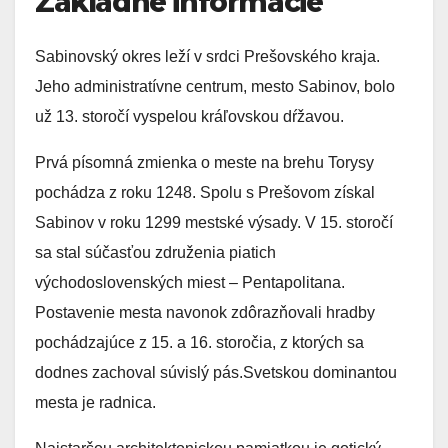
Základné informácie
Sabinovský okres leží v srdci Prešovského kraja.
Jeho administratívne centrum, mesto Sabinov, bolo
už 13. storočí vyspelou kráľovskou dŕžavou.
Prvá písomná zmienka o meste na brehu Torysy
pochádza z roku 1248. Spolu s Prešovom získal
Sabinov v roku 1299 mestské výsady. V 15. storočí
sa stal súčasťou združenia piatich
východoslovenských miest – Pentapolitana.
Postavenie mesta navonok zdôrazňovali hradby
pochádzajúce z 15. a 16. storočia, z ktorých sa
dodnes zachoval súvislý pás.Svetskou dominantou
mesta je radnica.