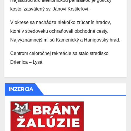
Najstaršou architektonickou pamiatkou je gotický
kostol zasvätený sv. Jánovi Krstiteľovi.
V okrese sa nachádza niekoľko zrúcanín hradov,
ktoré v stredoveku ochraňovali obchodné cesty.
Najvýznamnejšími sú Kamenický a Hanigovský hrad.
Centrom celoročnej rekreácie sa stalo stredisko
Drienica – Lysá.
INZERCIA