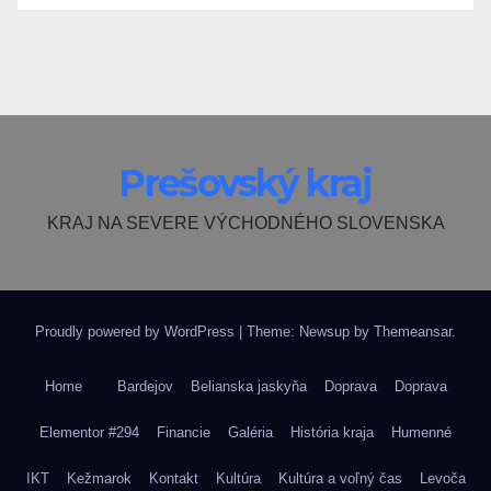
Prešovský kraj
KRAJ NA SEVERE VÝCHODNÉHO SLOVENSKA
Proudly powered by WordPress
|
Theme: Newsup by
Themeansar
.
Home
Bardejov
Belianska jaskyňa
Doprava
Doprava
Elementor #294
Financie
Galéria
História kraja
Humenné
IKT
Kežmarok
Kontakt
Kultúra
Kultúra a voľný čas
Levoča