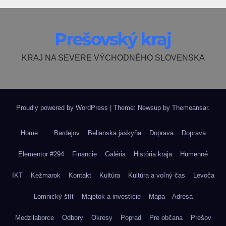
Prešovský kraj
KRAJ NA SEVERE VÝCHODNÉHO SLOVENSKA
Proudly powered by WordPress
|
Theme: Newsup by
Themeansar
.
Home
Bardejov
Belianska jaskyňa
Doprava
Doprava
Elementor #294
Financie
Galéria
História kraja
Humenné
IKT
Kežmarok
Kontakt
Kultúra
Kultúra a voľný čas
Levoča
Lomnický štít
Majetok a investície
Mapa – Adresa
Medzilaborce
Odbory
Okresy
Poprad
Pre občana
Prešov