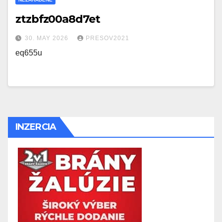
ztzbfz00a8d7et
30. MAY 2026
PRESOV2021
eq655u
INZERCIA