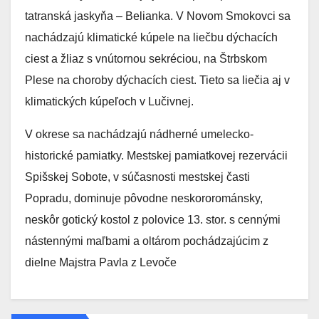
tatranská jaskyňa – Belianka. V Novom Smokovci sa
nachádzajú klimatické kúpele na liečbu dýchacích
ciest a žliaz s vnútornou sekréciou, na Štrbskom
Plese na choroby dýchacích ciest. Tieto sa liečia aj v
klimatických kúpeľoch v Lučivnej.
V okrese sa nachádzajú nádherné umelecko-
historické pamiatky. Mestskej pamiatkovej rezervácii
Spišskej Sobote, v súčasnosti mestskej časti
Popradu, dominuje pôvodne neskororománsky,
neskôr gotický kostol z polovice 13. stor. s cennými
nástennými maľbami a oltárom pochádzajúcim z
dielne Majstra Pavla z Levoče