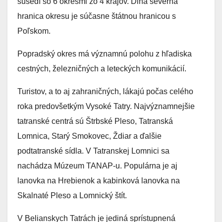
susedí so 6 okresmi zo 4 krajov. Dlhá severná
hranica okresu je súčasne štátnou hranicou s
Poľskom.
Popradský okres má významnú polohu z hľadiska
cestných, železničných a leteckých komunikácií.
Turistov, a to aj zahraničných, lákajú počas celého
roka predovšetkým Vysoké Tatry. Najvýznamnejšie
tatranské centrá sú Štrbské Pleso, Tatranská
Lomnica, Starý Smokovec, Ždiar a ďalšie
podtatranské sídla. V Tatranskej Lomnici sa
nachádza Múzeum TANAP-u. Populárna je aj
lanovka na Hrebienok a kabinková lanovka na
Skalnaté Pleso a Lomnický štít.
V Belianskych Tatrách je jediná sprístupnená