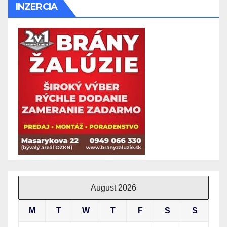
INZERCIA
August 2026
M
T
W
T
F
S
S