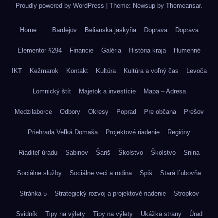
Proudly powered by WordPress
|
Theme: Newsup by
Themeansar
.
Home
Bardejov
Belianska jaskyňa
Doprava
Doprava
Elementor #294
Financie
Galéria
História kraja
Humenné
IKT
Kežmarok
Kontakt
Kultúra
Kultúra a voľný čas
Levoča
Lomnický štít
Majetok a investície
Mapa – Adresa
Medzilaborce
Odbory
Okresy
Poprad
Pre občana
Prešov
Priehrada Veľká Domaša
Projektové riadenie
Regióny
Riaditeľ úradu
Sabinov
Šariš
Školstvo
Školstvo
Snina
Sociálne služby
Sociálne veci a rodina
Spiš
Stará Ľubovňa
Stránka 5
Strategický rozvoj a projektové riadenie
Stropkov
Svidník
Tipy na výlety
Tipy na výlety
Ukážka strany
Úrad