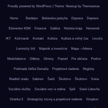
Proudly powered by WordPress
|
Theme: Newsup by
Themeansar
.
Home
Bardejov
Belianska jaskyňa
Doprava
Doprava
Elementor #294
Financie
Galéria
História kraja
Humenné
IKT
Kežmarok
Kontakt
Kultúra
Kultúra a voľný čas
Levoča
Lomnický štít
Majetok a investície
Mapa – Adresa
Medzilaborce
Odbory
Okresy
Poprad
Pre občana
Prešov
Priehrada Veľká Domaša
Projektové riadenie
Regióny
Riaditeľ úradu
Sabinov
Šariš
Školstvo
Školstvo
Snina
Sociálne služby
Sociálne veci a rodina
Spiš
Stará Ľubovňa
Stránka 5
Strategický rozvoj a projektové riadenie
Stropkov