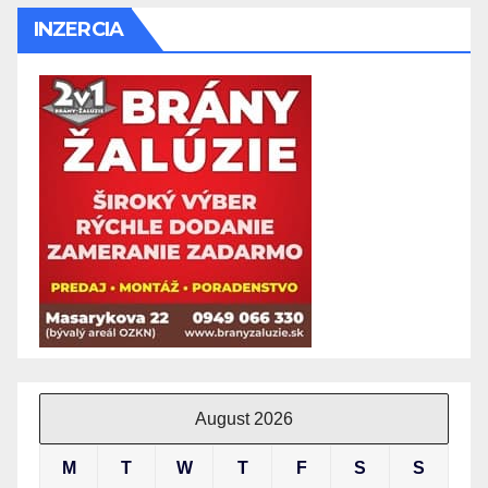
INZERCIA
August 2026
M
T
W
T
F
S
S